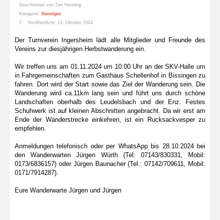
Geschrieben von
Tim Henning
Kategorie:
Sonstiges
Veröffentlicht: 13. Oktober 2024
Der Turnverein Ingersheim lädt alle Mitglieder und Freunde des
Vereins zur diesjährigen Herbstwanderung ein.
Wir treffen uns am 01.11.2024 um 10:00 Uhr an der SKV-Halle um
in Fahrgemeinschaften zum Gasthaus Schellenhof in Bissingen zu
fahren. Dort wird der Start sowie das Ziel der Wanderung sein. Die
Wanderung wird ca.11km lang sein und führt uns durch schöne
Landschaften oberhalb des Leudelsbach und der Enz. Festes
Schuhwerk ist auf kleinen Abschnitten angebracht. Da wir erst am
Ende der Wanderstrecke einkehren, ist ein Rucksackvesper zu
empfehlen.
Anmeldungen telefonisch oder per WhatsApp bis 28.10.2024 bei
den Wanderwarten Jürgen Würth (Tel: 07143/830331, Mobil:
0173/6836157) oder Jürgen Baunacher (Tel.: 07142/709611, Mobil:
0171/7914287).
Eure Wanderwarte Jürgen und Jürgen