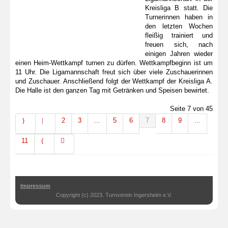
Kreisliga B statt. Die
Turnerinnen haben in
den letzten Wochen
fleißig trainiert und
freuen sich, nach
einigen Jahren wieder
einen Heim-Wettkampf turnen zu dürfen. Wettkampfbeginn ist um
11 Uhr. Die Ligamannschaft freut sich über viele Zuschauerinnen
und Zuschauer. Anschließend folgt der Wettkampf der Kreisliga A.
Die Halle ist den ganzen Tag mit Getränken und Speisen bewirtet.
Seite 7 von 45
2
3
...
5
6
7
8
9
...
11
Impressum
Copyright (c) 2023. Turnverein Ingersheim e.V.