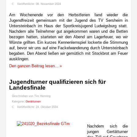
Veröffentlicht: 08. November 2024
Am Wochenende vor den Herbstferien fand wieder die
Jugendfreizeit gemeinsam mit der Jugend des TV Sersheim in
Untersteinbach im Haus der Sportkreisjugend Ludwigsburg statt.
Nachdem alle Teilnehmer gut angekommen waren und die Betten
bezogen hatten, starteten wir den Abend am Lagerfeuer, wo wir
Würste grillten. Ein kurzes Kennenlernspiel lockerte die Stimmung
auf, bevor wir uns auf eine Fackelwanderung durch Untersteinbach
begaben. Den Abend ließen wir gemütlich mit Stockbrot am Feuer
ausklingen.
Den ganzen Beitrag lesen... »
Jugendturner qualifizieren sich für
Landesfinale
Geschrieben von
Tim Henning
Kategorie:
Gerätturnen
Veröffentlicht: 24. Oktober 2024
Nachdem sich die
jungen Gertätturner