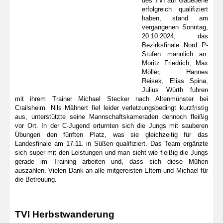
des TVI auf Gauebene
erfolgreich qualifiziert
haben, stand am
vergangenen Sonntag,
20.10.2024, das
Bezirksfinale Nord P-
Stufen männlich an.
Moritz Friedrich, Max
Möller, Hannes
Reisek, Elias Spina,
Julius Würth fuhren
mit ihrem Trainer Michael Stecker nach Altenmünster bei
Crailsheim. Nils Mähnert fiel leider verletzungsbedingt kurzfristig
aus, unterstützte seine Mannschaftskameraden dennoch fleißig
vor Ort. In der C-Jugend erturnten sich die Jungs mit sauberen
Übungen den fünften Platz, was sie gleichzeitig für das
Landesfinale am 17.11. in Süßen qualifiziert. Das Team ergänzte
sich super mit den Leistungen und man sieht wie fleißig die Jungs
gerade im Training arbeiten und, dass sich diese Mühen
auszahlen. Vielen Dank an alle mitgereisten Eltern und Michael für
die Betreuung.
TVI Herbstwanderung