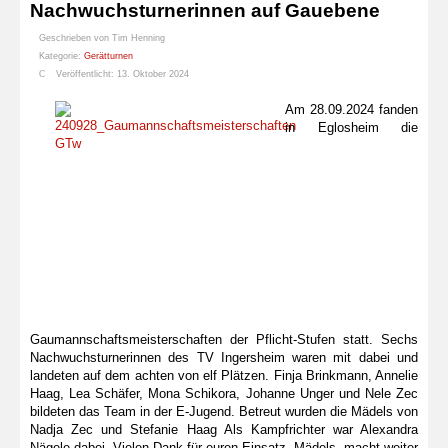
Nachwuchsturnerinnen auf Gauebene
Geschrieben von
Tim Henning
Kategorie:
Gerätturnen
Veröffentlicht: 13. Oktober 2024
Am 28.09.2024 fanden
in Eglosheim die
Gaumannschaftsmeisterschaften der Pflicht-Stufen statt. Sechs
Nachwuchsturnerinnen des TV Ingersheim waren mit dabei und
landeten auf dem achten von elf Plätzen. Finja Brinkmann, Annelie
Haag, Lea Schäfer, Mona Schikora, Johanne Unger und Nele Zec
bildeten das Team in der E-Jugend. Betreut wurden die Mädels von
Nadja Zec und Stefanie Haag Als Kampfrichter war Alexandra
Nägele dabei. Vielen Dank für euren Einsatz. Mädels, macht weiter