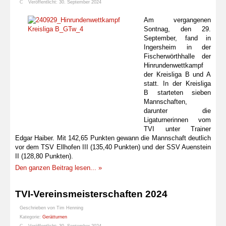
Veröffentlicht: 30. September 2024
Am vergangenen
Sontnag, den 29.
September, fand in
Ingersheim in der
Fischerwörthhalle der
Hinrundenwettkampf
der Kreisliga B und A
statt. In der Kreisliga
B starteten sieben
Mannschaften,
darunter die
Ligaturnerinnen vom
TVI unter Trainer
Edgar Haiber. Mit 142,65 Punkten gewann die Mannschaft deutlich
vor dem TSV Ellhofen III (135,40 Punkten) und der SSV Auenstein
II (128,80 Punkten).
Den ganzen Beitrag lesen... »
TVI-Vereinsmeisterschaften 2024
Geschrieben von
Tim Henning
Kategorie:
Gerätturnen