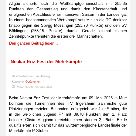
Allgäu sicherte sich die Wettkampfgemeinschaft mit 253,85
Punkten den Gesamtsieg und damit den Klassenerhalt und
erfolgreichen Abschluss einer intensiven Saison in der Landesliga.
In einem hochspannenden Wettkampf setzte sich die TG denkbar
knapp gegen die Spvgg Mössingen (253,70 Punkte) und den SV
Böblingen (253,15 Punkte) durch. Gerade einmal sieben
Zehntelpunkte trennten die ersten drei Mannschaften.
Den ganzen Beitrag lesen... »
Neckar-Enz-Fest der Mehrkämpfe
Geschrieben von
Tim Henning
Kategorie:
Gerätturnen
Veröffentlicht: 09. Mai 2026
Beim Neckar-Enz-Fest der Mehrkämpfe am 09. Mai 2026 in Murr
konnten die Turnerinnen des TV Ingersheim zahlreiche gute
Platzierungen erzielen. Besonders erfolgreich war Jule Staiber, die
in der weiblichen Jugend F7 mit 39,70 Punkten den 1. Platz
belegte. Olivia Miggiano erreichte einen starken 2. Platz. Beide
qualifizierten sich damit für das württembergische Landesfinale der
Mehrkämpfe P-Stufen.