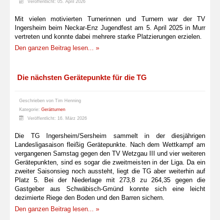
Veröffentlicht: 05. April 2026
Mit vielen motivierten Turnerinnen und Turnern war der TV
Ingersheim beim Neckar-Enz Jugendfest am 5. April 2025 in Murr
vertreten und konnte dabei mehrere starke Platzierungen erzielen.
Den ganzen Beitrag lesen... »
Die nächsten Gerätepunkte für die TG
Geschrieben von
Tim Henning
Kategorie:
Gerätturnen
Veröffentlicht: 16. März 2026
Die TG Ingersheim/Sersheim sammelt in der diesjährigen
Landesligasaison fleißig Gerätepunkte. Nach dem Wettkampf am
vergangenen Samstag gegen den TV Wetzgau III und vier weiteren
Gerätepunkten, sind es sogar die zweitmeisten in der Liga. Da ein
zweiter Saisonsieg noch aussteht, liegt die TG aber weiterhin auf
Platz 5. Bei der Niederlage mit 273,8 zu 264,35 gegen die
Gastgeber aus Schwäbisch-Gmünd konnte sich eine leicht
dezimierte Riege den Boden und den Barren sichern.
Den ganzen Beitrag lesen... »