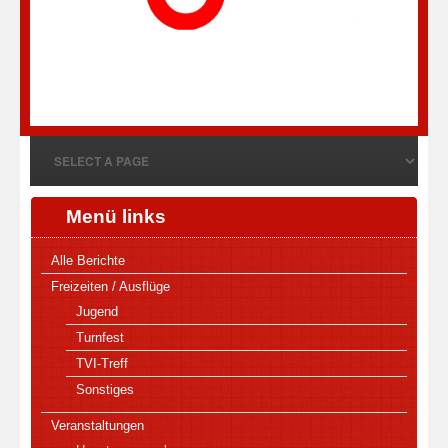
Menü links
Alle Berichte
Freizeiten / Ausflüge
Jugend
Turnfest
TVI-Treff
Sonstiges
Veranstaltungen