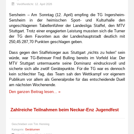
Veröffentlicht: 12. April 2026
Sersheim – Am Sonntag (12. April) empfing die TG Ingersheim-
Sersheim in der heimischen Sport- und Kulturhalle den
ungeschlagenen Tabellenführer der Landesliga Staffel, den MTV
Stuttgart. Trotz einer engagierten Leistung mussten sich die Turner
der TG dem Favoriten aus der Landeshauptstadt deutlich mit
250,45:287,70 Punkten geschlagen geben.
Dass gegen den Staffelsieger aus Stuttgart „nichts zu holen“ sein
würde, war TG-Betreuer Fred Bulling bereits im Vorfeld klar. Der
MTV Stuttgart untermauerte seine Dominanz eindrucksvoll und
sicherte sich alle zwölf Gerätepunkte. Für die TG war es dennoch
kein schlechter Tag, das Team sah den Wettkampf vor eigenem
Publikum vor allem als Generalprobe für das entscheidende Duell
am nächsten Wochenende.
Den ganzen Beitrag lesen... »
Zahlreiche Teilnahmen beim Neckar-Enz Jugendfest
Geschrieben von
Tim Henning
Kategorie:
Gerätturnen