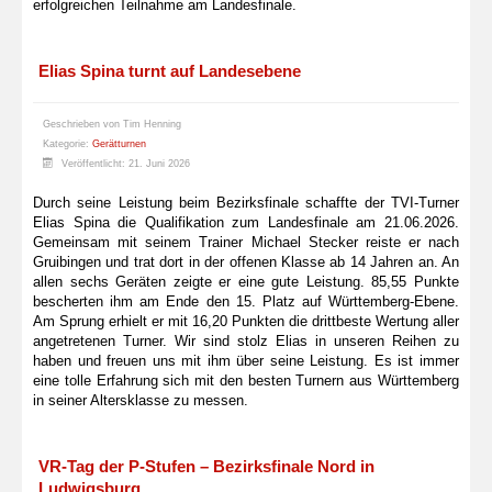
erfolgreichen Teilnahme am Landesfinale.
Elias Spina turnt auf Landesebene
Geschrieben von
Tim Henning
Kategorie:
Gerätturnen
Veröffentlicht: 21. Juni 2026
Durch seine Leistung beim Bezirksfinale schaffte der TVI-Turner
Elias Spina die Qualifikation zum Landesfinale am 21.06.2026.
Gemeinsam mit seinem Trainer Michael Stecker reiste er nach
Gruibingen und trat dort in der offenen Klasse ab 14 Jahren an. An
allen sechs Geräten zeigte er eine gute Leistung. 85,55 Punkte
bescherten ihm am Ende den 15. Platz auf Württemberg-Ebene.
Am Sprung erhielt er mit 16,20 Punkten die drittbeste Wertung aller
angetretenen Turner. Wir sind stolz Elias in unseren Reihen zu
haben und freuen uns mit ihm über seine Leistung. Es ist immer
eine tolle Erfahrung sich mit den besten Turnern aus Württemberg
in seiner Altersklasse zu messen.
VR-Tag der P-Stufen – Bezirksfinale Nord in
Ludwigsburg