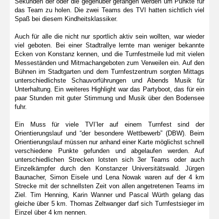
Sekunden der oder die gegenüber gefangen werden um Punkte für
das Team zu holen. Die zwei Teams des TVI hatten sichtlich viel
Spaß bei diesem Kindheitsklassiker.
Auch für alle die nicht nur sportlich aktiv sein wollten, war wieder
viel geboten. Bei einer Stadtrallye lernte man weniger bekannte
Ecken von Konstanz kennen, und die Turnfestmeile lud mit vielen
Messeständen und Mitmachangeboten zum Verweilen ein. Auf den
Bühnen im Stadtgarten und dem Turnfestzentrum sorgten Mittags
unterschiedlichste Schauvorführungen und Abends Musik für
Unterhaltung. Ein weiteres Highlight war das Partyboot, das für ein
paar Stunden mit guter Stimmung und Musik über den Bodensee
fuhr.
Ein Muss für viele TVI’ler auf einem Turnfest sind der
Orientierungslauf und “der besondere Wettbewerb” (DBW). Beim
Orientierungslauf müssen nur anhand einer Karte möglichst schnell
verschiedene Punkte gefunden und abgelaufen werden. Auf
unterschiedlichen Strecken lotsten sich 3er Teams oder auch
Einzelkämpfer durch den Konstanzer Universitätswald. Jürgen
Baunacher, Simon Eisele und Lena Nowak waren auf der 4 km
Strecke mit der schnellsten Zeit von allen angetretenen Teams im
Ziel. Tim Henning, Karin Wanner und Pascal Würth gelang das
gleiche über 5 km. Thomas Zeltwanger darf sich Turnfestsieger im
Einzel über 4 km nennen.