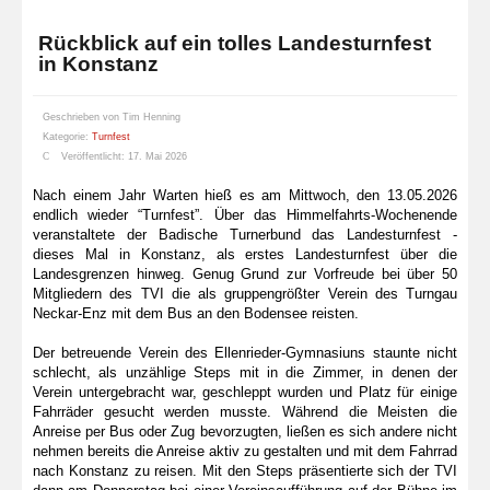
Rückblick auf ein tolles Landesturnfest
in Konstanz
Geschrieben von
Tim Henning
Kategorie:
Turnfest
Veröffentlicht: 17. Mai 2026
Nach einem Jahr Warten hieß es am Mittwoch, den 13.05.2026
endlich wieder “Turnfest”. Über das Himmelfahrts-Wochenende
veranstaltete der Badische Turnerbund das Landesturnfest -
dieses Mal in Konstanz, als erstes Landesturnfest über die
Landesgrenzen hinweg. Genug Grund zur Vorfreude bei über 50
Mitgliedern des TVI die als gruppengrößter Verein des Turngau
Neckar-Enz mit dem Bus an den Bodensee reisten.
Der betreuende Verein des Ellenrieder-Gymnasiuns staunte nicht
schlecht, als unzählige Steps mit in die Zimmer, in denen der
Verein untergebracht war, geschleppt wurden und Platz für einige
Fahrräder gesucht werden musste. Während die Meisten die
Anreise per Bus oder Zug bevorzugten, ließen es sich andere nicht
nehmen bereits die Anreise aktiv zu gestalten und mit dem Fahrrad
nach Konstanz zu reisen. Mit den Steps präsentierte sich der TVI