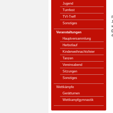
Jugend
Turnfest
TVI-Treff
Sonstiges
(
Veranstaltungen
d
Hauptversammlung
Herbstlauf
Kinderweihnachtsfeier
Tanzen
Vereinsabend
Sitzungen
Sonstiges
Wettkämpfe
Gerätturnen
Wettkampfgymnastik