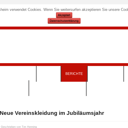
heim verwendet Cookies. Wenn Sie weitersurfen akzeptieren Sie unsere Cook
Akzeptiert
Datenschutzerklärung
KURSANGEBOTE
TERMINE
BERICHTE
SPORTSTÄTTEN
INSKLEIDUNG)
DOWNLOADS & FORMULARE
Neue Vereinskleidung im Jubiläumsjahr
Geschrieben von
Tim Henning