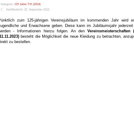
Kategorie:
125 Jahre TVI (2024)
Veröffentlicht: 25. September 2023
Pünktlich zum 125-jährigen Vereinsjubiläum im kommenden Jahr wird es
Jugendliche und Erwachsene geben. Diese kann im Jubiläumsjahr jederzeit ü
werden - Informationen hierzu folgen. An den
Vereinsmeisterschaften (
11.11.2023)
besteht die Möglichkeit die neue Kleidung zu betrachten, anz
irekt zu bestellen.