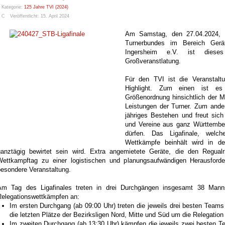
Kategorie:
125 Jahre TVI (2024)
Veröffentlicht: 15. April 2024
Am Samstag, den 27.04.2024, f
Turnerbundes im Bereich Gerät
Ingersheim e.V. ist dieses
Großveranstlatung.
Für den TVI ist die Veranstaltu
Highlight. Zum einen ist es
Größenordnung hinsichtlich der 
Leistungen der Turner. Zum ander
jähriges Bestehen und freut sich
und Vereine aus ganz Württember
dürfen. Das Ligafinale, wel
Wettkämpfe beinhält wird in der
ganztägig bewirtet sein wird. Extra angemietete Geräte, die den Regu
Wettkampftag zu einer logistischen und planungsaufwändigen Herausforder
besondere Veranstaltung.
Am Tag des Ligafinales treten in drei Durchgängen insgesamt 38 Mannsc
Relegationswettkämpfen an:
Im ersten Durchgang (ab 09:00 Uhr) treten die jeweils drei besten Team
die letzten Plätze der Bezirksligen Nord, Mitte und Süd um die Relegation 
Im zweiten Durchgang (ab 13:30 Uhr) kämpfen die jeweils zwei besten T