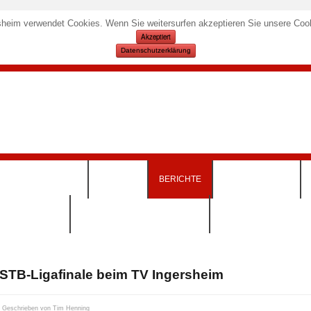
heim verwendet Cookies. Wenn Sie weitersurfen akzeptieren Sie unsere Cook
Akzeptiert
Datenschutzerklärung
KURSANGEBOTE
TERMINE
BERICHTE
SPORTSTÄTTEN
INSKLEIDUNG)
DOWNLOADS & FORMULARE
STB-Ligafinale beim TV Ingersheim
Geschrieben von
Tim Henning