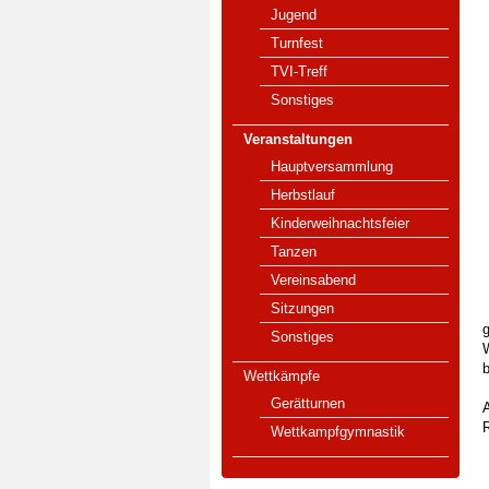
Jugend
Turnfest
TVI-Treff
Sonstiges
Veranstaltungen
Hauptversammlung
Herbstlauf
Kinderweihnachtsfeier
Tanzen
Vereinsabend
Sitzungen
Sonstiges
Wettkämpfe
Gerätturnen
Wettkampfgymnastik