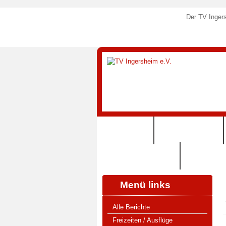
Der TV Ingers
STARTSEITE
SPORTANGEBOTE
125 JAHRE TVI (2024)
SHOP (VERE
Menü links
Alle Berichte
Freizeiten / Ausflüge