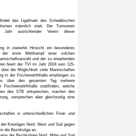
indet das Ligafinale des Schwäbischen
turnen männlich statt. Der Turnverein
 Jahr ausrichtender Verein dieser
ng in zweierlei Hinsicht ein besonderes
 der erste Wettkampf einer solchen
Mannschaftsanzahl und der zu erwartenden
en feiert der TVI im Jahr 2024 sein 125-
 über die Möglichkeit viele Mannschaften
g in der Fischerwörthhalle empfangen zu
ches über den gesamten Tag mehrere
 Fischwerwörthhalle stattfinden, welche
alrien des STB entsprechen, machen den
ung, versprechen aber gleichzeitig eine
haften in unterschiedlichen Final- und
s der Kreisligen Nord, West und Süd gegen
in die Bezirksliga an.
eams der Bezirksligen Nord, Mitte und Süd