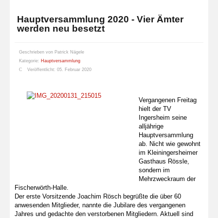
Hauptversammlung 2020 - Vier Ämter
werden neu besetzt
Geschrieben von
Patrick Nägele
Kategorie:
Hauptversammlung
Veröffentlicht: 05. Februar 2020
Vergangenen Freitag
hielt der TV
Ingersheim seine
alljährige
Hauptversammlung
ab. Nicht wie gewohnt
im Kleiningersheimer
Gasthaus Rössle,
sondern im
Mehrzweckraum der
Fischerwörth-Halle.
Der erste Vorsitzende Joachim Rösch begrüßte die über 60
anwesenden Mitglieder, nannte die Jubilare des vergangenen
Jahres und gedachte den verstorbenen Mitgliedern. Aktuell sind