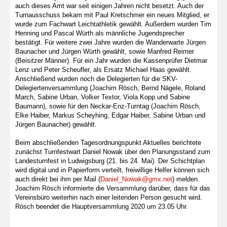
auch dieses Amt war seit einigen Jahren nicht besetzt. Auch der
Turnausschuss bekam mit Paul Kretschmer ein neues Mitglied, er
wurde zum Fachwart Leichtathletik gewählt. Außerdem wurden Tim
Henning und Pascal Würth als männliche Jugendsprecher
bestätigt. Für weitere zwei Jahre wurden die Wanderwarte Jürgen
Baunacher und Jürgen Würth gewählt, sowie Manfred Reimer
(Beisitzer Männer). Für ein Jahr wurden die Kassenprüfer Dietmar
Lenz und Peter Scheufler, als Ersatz Michael Haas gewählt.
Anschließend wurden noch die Delegierten für die SKV-
Delegiertenversammlung (Joachim Rösch, Bernd Nägele, Roland
March, Sabine Urban, Volker Textor, Viola Kopp und Sabine
Baumann), sowie für den Neckar-Enz-Turntag (Joachim Rösch,
Elke Haiber, Markus Scheyhing, Edgar Haiber, Sabine Urban und
Jürgen Baunacher) gewählt.
Beim abschließenden Tagesordnungspunkt Aktuelles berichtete
zunächst Turnfestwart Daniel Nowak über den Planungsstand zum
Landesturnfest in Ludwigsburg (21. bis 24. Mai). Der Schichtplan
wird digital und in Papierform verteilt, freiwillige Helfer können sich
auch direkt bei ihm per Mail (
Daniel_Nowak@gmx.net
) melden.
Joachim Rösch informierte die Versammlung darüber, dass für das
Vereinsbüro weiterhin nach einer leitenden Person gesucht wird.
Rösch beendet die Hauptversammlung 2020 um 23.05 Uhr.