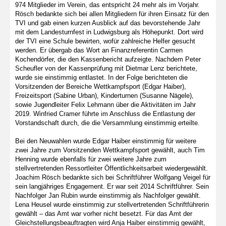
974 Mitglieder im Verein, das entspricht 24 mehr als im Vorjahr.
Rösch bedankte sich bei allen Mitgliedern für ihren Einsatz für den
TVI und gab einen kurzen Ausblick auf das bevorstehende Jahr
mit dem Landesturnfest in Ludwigsburg als Höhepunkt. Dort wird
der TVI eine Schule bewirten, wofür zahlreiche Helfer gesucht
werden. Er übergab das Wort an Finanzreferentin Carmen
Kochendörfer, die den Kassenbericht aufzeigte. Nachdem Peter
Scheufler von der Kassenprüfung mit Dietmar Lenz berichtete,
wurde sie einstimmig entlastet. In der Folge berichteten die
Vorsitzenden der Bereiche Wettkampfsport (Edgar Haiber),
Freizeitsport (Sabine Urban), Kinderturnen (Susanne Nägele),
sowie Jugendleiter Felix Lehmann über die Aktivitäten im Jahr
2019. Winfried Cramer führte im Anschluss die Entlastung der
Vorstandschaft durch, die die Versammlung einstimmig erteilte.
Bei den Neuwahlen wurde Edgar Haiber einstimmig für weitere
zwei Jahre zum Vorsitzenden Wettkampfsport gewählt, auch Tim
Henning wurde ebenfalls für zwei weitere Jahre zum
stellvertretenden Ressortleiter Öffentlichkeitsarbeit wiedergewählt.
Joachim Rösch bedankte sich bei Schriftführer Wolfgang Veigel für
sein langjähriges Engagement. Er war seit 2014 Schriftführer. Sein
Nachfolger Jan Rubin wurde einstimmig als Nachfolger gewählt.
Lena Heusel wurde einstimmig zur stellvertretenden Schriftführerin
gewählt – das Amt war vorher nicht besetzt. Für das Amt der
Gleichstellungsbeauftragten wird Anja Haiber einstimmig gewählt,