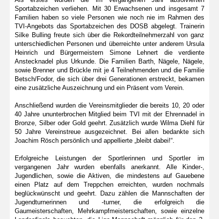
Sportabzeichen verliehen. Mit 30 Erwachsenen und insgesamt 7
Familien haben so viele Personen wie noch nie im Rahmen des
TVI-Angebots das Sportabzeichen des DOSB abgelegt. Trainerin
Silke Bulling freute sich über die Rekordteilnehmerzahl von ganz
unterschiedlichen Personen und überreichte unter anderem Ursula
Heinrich und Bürgermeistern Simone Lehnert die verdiente
Anstecknadel plus Urkunde. Die Familien Barth, Nägele, Nägele,
sowie Brenner und Brückle mit je 4 Teilnehmenden und die Familie
Betsch/Fodor, die sich über drei Generationen erstreckt, bekamen
eine zusätzliche Auszeichnung und ein Präsent vom Verein.
Anschließend wurden die Vereinsmitglieder die bereits 10, 20 oder
40 Jahre ununterbrochen Mitglied beim TVI mit der Ehrennadel in
Bronze, Silber oder Gold geehrt. Zusätzlich wurde Wilma Diehl für
50 Jahre Vereinstreue ausgezeichnet. Bei allen bedankte sich
Joachim Rösch persönlich und appellierte „bleibt dabei!“.
Erfolgreiche Leistungen der Sportlerinnen und Sportler im
vergangenen Jahr wurden ebenfalls anerkannt. Alle Kinder-,
Jugendlichen, sowie die Aktiven, die mindestens auf Gauebene
einen Platz auf dem Treppchen erreichten, wurden nochmals
beglückwünscht und geehrt. Dazu zählen die Mannschaften der
Jugendturnerinnen und -turner, die erfolgreich die
Gaumeisterschaften, Mehrkampfmeisterschaften, sowie einzelne