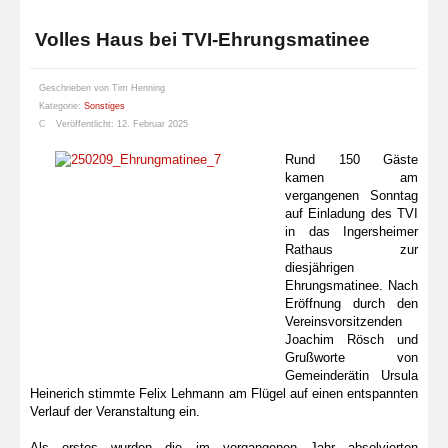
Volles Haus bei TVI-Ehrungsmatinee
Geschrieben von
Tim Henning
Kategorie:
Sonstiges
Veröffentlicht: 12. Februar 2025
Rund 150 Gäste
kamen am
vergangenen Sonntag
auf Einladung des TVI
in das Ingersheimer
Rathaus zur
diesjährigen
Ehrungsmatinee. Nach
Eröffnung durch den
Vereinsvorsitzenden
Joachim Rösch und
Grußworte von
Gemeinderätin Ursula
Heinerich stimmte Felix Lehmann am Flügel auf einen entspannten
Verlauf der Veranstaltung ein.
Als erstes wurden die im vergangenen Jahr absolvierten