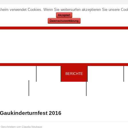
heim verwendet Cookies. Wenn Sie weitersurfen akzeptieren Sie unsere Cook
Akzeptiert
Datenschutzerklärung
KURSANGEBOTE
TERMINE
BERICHTE
SPORTSTÄTTEN
INSKLEIDUNG)
DOWNLOADS & FORMULARE
Gaukinderturnfest 2016
Geschrieben von
Claudia Neuhaus