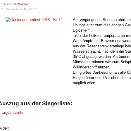
Kategorie:
Wettkämpfe
Veröffentlicht: 10. Juli 2016
Am vergangenen Sonntag starteten
Übungsleiter zum diesjährigen Gau
Eglosheim.
Trotz der heißen Temperaturen mei
Wettkämpfe mit Bravour und wurd
aus der Rasensprenkleranlage belo
Wasserschlacht, nachdem die Staff
35°C abgesagt wurden. Außerdem ko
Mitmachtstationen wie zum Beispie
Wikingerschiff nutzen.
Ein großes Dankeschön an alle Übu
Riegenführer des TVI, ohne die so 
möglich wäre.
Auszug aus der Siegerliste:
 Ergebnisliste
ilder: