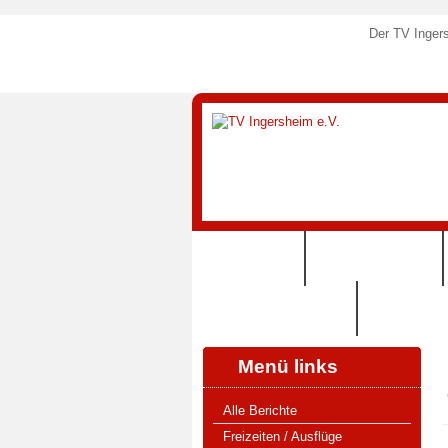
Der TV Ingers
STARTSEITE
SPORTANGEBOTE
125 JAHRE TVI (2024)
SHOP (VERE
Menü links
Alle Berichte
Freizeiten / Ausflüge