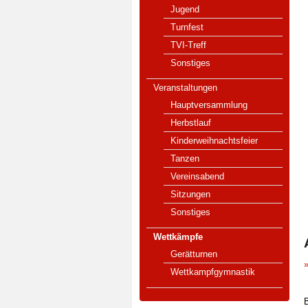
Jugend
Turnfest
TVI-Treff
Sonstiges
Veranstaltungen
Hauptversammlung
Herbstlauf
Kinderweihnachtsfeier
Tanzen
Vereinsabend
Sitzungen
Sonstiges
Wettkämpfe
Gerätturnen
»
Wettkampfgymnastik
B