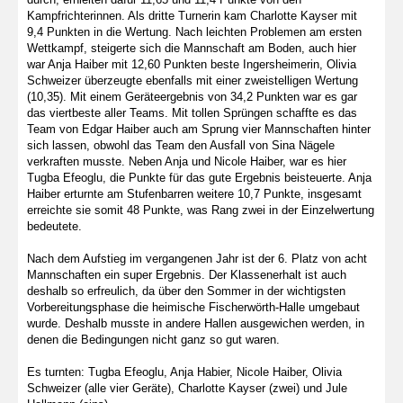
Kampfrichterinnen. Als dritte Turnerin kam Charlotte Kayser mit
9,4 Punkten in die Wertung. Nach leichten Problemen am ersten
Wettkampf, steigerte sich die Mannschaft am Boden, auch hier
war Anja Haiber mit 12,60 Punkten beste Ingersheimerin, Olivia
Schweizer überzeugte ebenfalls mit einer zweistelligen Wertung
(10,35). Mit einem Geräteergebnis von 34,2 Punkten war es gar
das viertbeste aller Teams. Mit tollen Sprüngen schaffte es das
Team von Edgar Haiber auch am Sprung vier Mannschaften hinter
sich lassen, obwohl das Team den Ausfall von Sina Nägele
verkraften musste. Neben Anja und Nicole Haiber, war es hier
Tugba Efeoglu, die Punkte für das gute Ergebnis beisteuerte. Anja
Haiber erturnte am Stufenbarren weitere 10,7 Punkte, insgesamt
erreichte sie somit 48 Punkte, was Rang zwei in der Einzelwertung
bedeutete.
Nach dem Aufstieg im vergangenen Jahr ist der 6. Platz von acht
Mannschaften ein super Ergebnis. Der Klassenerhalt ist auch
deshalb so erfreulich, da über den Sommer in der wichtigsten
Vorbereitungsphase die heimische Fischerwörth-Halle umgebaut
wurde. Deshalb musste in andere Hallen ausgewichen werden, in
denen die Bedingungen nicht ganz so gut waren.
Es turnten: Tugba Efeoglu, Anja Habier, Nicole Haiber, Olivia
Schweizer (alle vier Geräte), Charlotte Kayser (zwei) und Jule