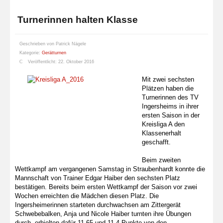
Turnerinnen halten Klasse
Geschrieben von
Patrick Nägele
Kategorie:
Gerätturnen
Veröffentlicht: 22. Oktober 2016
Mit zwei sechsten
Plätzen haben die
Turnerinnen des TV
Ingersheims in ihrer
ersten Saison in der
Kreisliga A den
Klassenerhalt
geschafft.
Beim zweiten
Wettkampf am vergangenen Samstag in Straubenhardt konnte die
Mannschaft von Trainer Edgar Haiber den sechsten Platz
bestätigen. Bereits beim ersten Wettkampf der Saison vor zwei
Wochen erreichten die Mädchen diesen Platz. Die
Ingersheimerinnen starteten durchwachsen am Zittergerät
Schwebebalken, Anja und Nicole Haiber turnten ihre Übungen
durch, erhielten dafür 11,65 und 11,4 Punkte von den