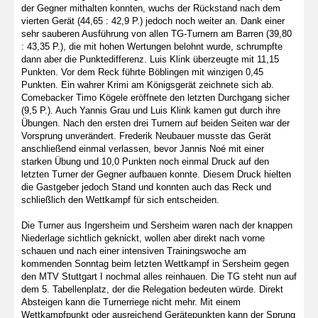
der Gegner mithalten konnten, wuchs der Rückstand nach dem
vierten Gerät (44,65 : 42,9 P.) jedoch noch weiter an. Dank einer
sehr sauberen Ausführung von allen TG-Turnern am Barren (39,80
: 43,35 P.), die mit hohen Wertungen belohnt wurde, schrumpfte
dann aber die Punktedifferenz. Luis Klink überzeugte mit 11,15
Punkten. Vor dem Reck führte Böblingen mit winzigen 0,45
Punkten. Ein wahrer Krimi am Königsgerät zeichnete sich ab.
Comebacker Timo Kögele eröffnete den letzten Durchgang sicher
(9,5 P.). Auch Yannis Grau und Luis Klink kamen gut durch ihre
Übungen. Nach den ersten drei Turnern auf beiden Seiten war der
Vorsprung unverändert. Frederik Neubauer musste das Gerät
anschließend einmal verlassen, bevor Jannis Noé mit einer
starken Übung und 10,0 Punkten noch einmal Druck auf den
letzten Turner der Gegner aufbauen konnte. Diesem Druck hielten
die Gastgeber jedoch Stand und konnten auch das Reck und
schließlich den Wettkampf für sich entscheiden.
Die Turner aus Ingersheim und Sersheim waren nach der knappen
Niederlage sichtlich geknickt, wollen aber direkt nach vorne
schauen und nach einer intensiven Trainingswoche am
kommenden Sonntag beim letzten Wettkampf in Sersheim gegen
den MTV Stuttgart I nochmal alles reinhauen. Die TG steht nun auf
dem 5. Tabellenplatz, der die Relegation bedeuten würde. Direkt
Absteigen kann die Turnerriege nicht mehr. Mit einem
Wettkampfpunkt oder ausreichend Gerätepunkten kann der Sprung