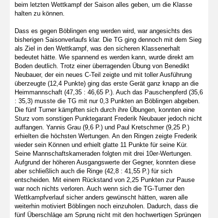
beim letzten Wettkampf der Saison alles geben, um die Klasse
halten zu können.
Dass es gegen Böblingen eng werden wird, war angesichts des
bisherigen Saisonverlaufs klar. Die TG ging dennoch mit dem Sieg
als Ziel in den Wettkampf, was den sicheren Klassenerhalt
bedeutet hätte. Wie spannend es werden kann, wurde direkt am
Boden deutlich. Trotz einer überragenden Übung von Benedikt
Neubauer, der ein neues C-Teil zeigte und mit toller Ausführung
überzeugte (12,4 Punkte) ging das erste Gerät ganz knapp an die
Heimmannschaft (47,35 : 46,65 P.). Auch das Pauschenpferd (35,6
: 35,3) musste die TG mit nur 0,3 Punkten an Böblingen abgeben.
Die fünf Turner kämpften sich durch ihre Übungen, konnten eine
Sturz vom sonstigen Punktegarant Frederik Neubauer jedoch nicht
auffangen. Yannis Grau (9,6 P.) und Paul Kretschmer (9,25 P.)
erhielten die höchsten Wertungen. An den Ringen zeigte Frederik
wieder sein Können und erhielt glatte 11 Punkte für seine Kür.
Seine Mannschaftskameraden folgten mit drei 10er-Wertungen.
Aufgrund der höheren Ausgangswerte der Gegner, konnten diese
aber schließlich auch die Ringe (42,8 : 41,55 P.) für sich
entscheiden. Mit einem Rückstand von 2,25 Punkten zur Pause
war noch nichts verloren. Auch wenn sich die TG-Turner den
Wettkampfverlauf sicher anders gewünscht hätten, waren alle
weiterhin motiviert Böblingen noch einzuholen. Dadurch, dass die
fünf Überschläge am Sprung nicht mit den hochwertigen Sprüngen