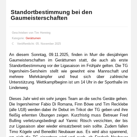
Standortbestimmung bei den
Gaumeisterschaften
Geschrieben von
Tim Henning
Kategorie:
Gerätturnen
Veröffentlicht: 05. November 2025
An diesem Sonntag, 09.11.2025, finden in Murr die diesjährigen
Gaumeisterschaften im Gerätturnen statt, die auch als erste
Standortbestimmung vor der Ligasaison im Frühjahr gelten. Die TG
Ingersheim-Sersheim stellt wie gewohnt eine Mannschaft und
mehrere Mehrkämpfer und freut sich über zahlreiche
Unterstützung. Wettkampfbeginn ist um 14 Uhr in der Sporthalle im
Lindenweg.
Dieses Jahr wird ein sehr junges Team an die sechs Geräte gehen.
Die Ingersheimer Fabio Di Romana, Finn Böwe und Tim Recklebe
(alle U18) werden dabei ihr Debut im Trikot der TG geben und ihre
fleißig erlernten Übungen zeigen. Kurzfristig muss Betreuer Fred
Bulling verletzungsbedingt auf Yannic Rösch verzichten, der bis
zur Ligasaison aber wieder einsatzbereit sein sollte. Zudem fallen
Timo Kögele und Benedikt Neubauer aus. Es wird also spannend,