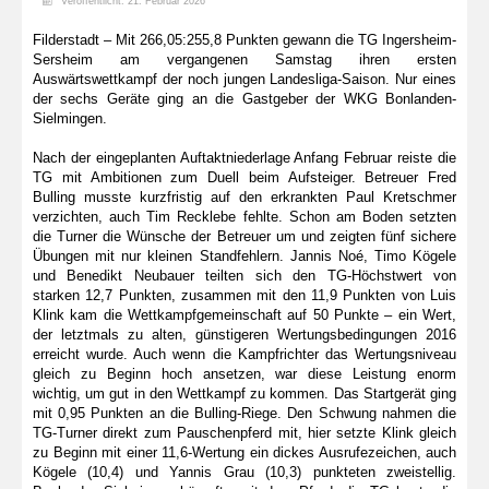
Veröffentlicht: 21. Februar 2026
Filderstadt – Mit 266,05:255,8 Punkten gewann die TG Ingersheim-
Sersheim am vergangenen Samstag ihren ersten
Auswärtswettkampf der noch jungen Landesliga-Saison. Nur eines
der sechs Geräte ging an die Gastgeber der WKG Bonlanden-
Sielmingen.
Nach der eingeplanten Auftaktniederlage Anfang Februar reiste die
TG mit Ambitionen zum Duell beim Aufsteiger. Betreuer Fred
Bulling musste kurzfristig auf den erkrankten Paul Kretschmer
verzichten, auch Tim Recklebe fehlte. Schon am Boden setzten
die Turner die Wünsche der Betreuer um und zeigten fünf sichere
Übungen mit nur kleinen Standfehlern. Jannis Noé, Timo Kögele
und Benedikt Neubauer teilten sich den TG-Höchstwert von
starken 12,7 Punkten, zusammen mit den 11,9 Punkten von Luis
Klink kam die Wettkampfgemeinschaft auf 50 Punkte – ein Wert,
der letztmals zu alten, günstigeren Wertungsbedingungen 2016
erreicht wurde. Auch wenn die Kampfrichter das Wertungsniveau
gleich zu Beginn hoch ansetzen, war diese Leistung enorm
wichtig, um gut in den Wettkampf zu kommen. Das Startgerät ging
mit 0,95 Punkten an die Bulling-Riege. Den Schwung nahmen die
TG-Turner direkt zum Pauschenpferd mit, hier setzte Klink gleich
zu Beginn mit einer 11,6-Wertung ein dickes Ausrufezeichen, auch
Kögele (10,4) und Yannis Grau (10,3) punkteten zweistellig.