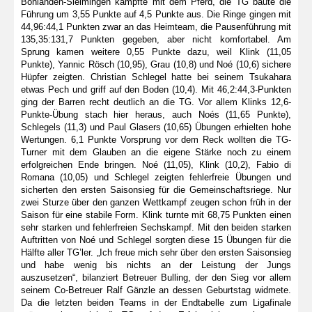
Bonlanden-Sielmingen kämpfte mit dem Pferd, die TG baute die
Führung um 3,55 Punkte auf 4,5 Punkte aus. Die Ringe gingen mit
44,96:44,1 Punkten zwar an das Heimteam, die Pausenführung mit
135,35:131,7 Punkten gegeben, aber nicht komfortabel. Am
Sprung kamen weitere 0,55 Punkte dazu, weil Klink (11,05
Punkte), Yannic Rösch (10,95), Grau (10,8) und Noé (10,6) sichere
Hüpfer zeigten. Christian Schlegel hatte bei seinem Tsukahara
etwas Pech und griff auf den Boden (10,4). Mit 46,2:44,3-Punkten
ging der Barren recht deutlich an die TG. Vor allem Klinks 12,6-
Punkte-Übung stach hier heraus, auch Noés (11,65 Punkte),
Schlegels (11,3) und Paul Glasers (10,65) Übungen erhielten hohe
Wertungen. 6,1 Punkte Vorsprung vor dem Reck wollten die TG-
Turner mit dem Glauben an die eigene Stärke noch zu einem
erfolgreichen Ende bringen. Noé (11,05), Klink (10,2), Fabio di
Romana (10,05) und Schlegel zeigten fehlerfreie Übungen und
sicherten den ersten Saisonsieg für die Gemeinschaftsriege. Nur
zwei Sturze über den ganzen Wettkampf zeugen schon früh in der
Saison für eine stabile Form. Klink turnte mit 68,75 Punkten einen
sehr starken und fehlerfreien Sechskampf. Mit den beiden starken
Auftritten von Noé und Schlegel sorgten diese 15 Übungen für die
Hälfte aller TG’ler. „Ich freue mich sehr über den ersten Saisonsieg
und habe wenig bis nichts an der Leistung der Jungs
auszusetzen“, bilanziert Betreuer Bulling, der den Sieg vor allem
seinem Co-Betreuer Ralf Gänzle an dessen Geburtstag widmete.
Da die letzten beiden Teams in der Endtabelle zum Ligafinale