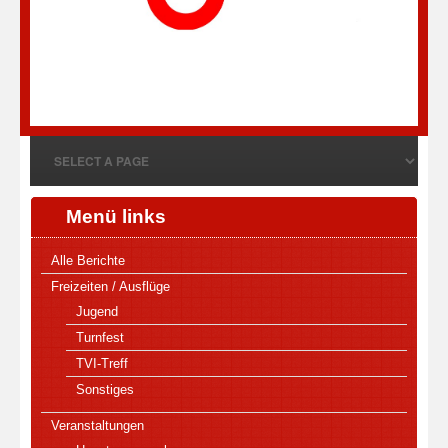
Menü links
Alle Berichte
Freizeiten / Ausflüge
Jugend
Turnfest
TVI-Treff
Sonstiges
Veranstaltungen