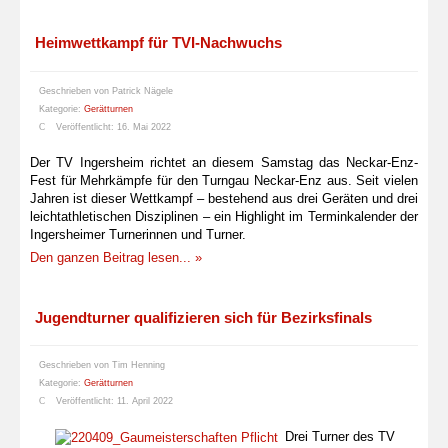
Heimwettkampf für TVI-Nachwuchs
Geschrieben von
Patrick Nägele
Kategorie:
Gerätturnen
Veröffentlicht: 16. Mai 2022
Der TV Ingersheim richtet an diesem Samstag das Neckar-Enz-
Fest für Mehrkämpfe für den Turngau Neckar-Enz aus. Seit vielen
Jahren ist dieser Wettkampf – bestehend aus drei Geräten und drei
leichtathletischen Disziplinen – ein Highlight im Terminkalender der
Ingersheimer Turnerinnen und Turner.
Den ganzen Beitrag lesen... »
Jugendturner qualifizieren sich für Bezirksfinals
Geschrieben von
Tim Henning
Kategorie:
Gerätturnen
Veröffentlicht: 11. April 2022
Drei Turner des TV