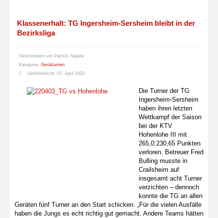
Klassenerhalt: TG Ingersheim-Sersheim bleibt in der
Bezirksliga
Geschrieben von
Patrick Nägele
Kategorie:
Gerätturnen
Veröffentlicht: 07. April 2022
Die Turner der TG
Ingersheim-Sersheim
haben ihren letzten
Wettkampf der Saison
bei der KTV
Hohenlohe III mit
265,0:230,65 Punkten
verloren. Betreuer Fred
Bulling musste in
Crailsheim auf
insgesamt acht Turner
verzichten – dennoch
konnte die TG an allen
Geräten fünf Turner an den Start schicken. „Für die vielen Ausfälle
haben die Jungs es echt richtig gut gemacht. Andere Teams hätten