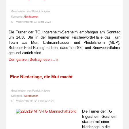
Geschrieben von
Patrick Nägele
Kategorie:
Gerätturnen
Veröffentlicht: 03. März 2022
Die Turner der TG Ingersheim-Sersheim empfangen am Sonntag
um 14.30 Uhr in der Ingersheimer Fischerwörth-Halle das Turn
Team aus Murr, Erdmannhausen und Pleidelsheim (MEP).
Betreuer Fred Bulling ist froh, dass alle Ski- und Snowboardfahrer
gesund zurück sind.
Den ganzen Beitrag lesen... »
Eine Niederlage, die Mut macht
Geschrieben von
Patrick Nägele
Kategorie:
Gerätturnen
Veröffentlicht: 22. Februar 2022
Die Turner der TG
Ingersheim-Sersheim
starten mit einer
Niederlage in die