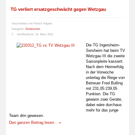
TG verliert ersatzgeschwächt gegen Wetzgau
Geschrieben von
Patrick Nägele
Kategorie:
Gerätturnen
Veröffentlicht: 16. März 2022
Die TG Ingersheim-
Sersheim hat beim TV
Wetzgau III die zweite
Saisonpleite kassiert.
Nach dem Heimerfolg
in der Vorwoche
unterlag die Riege von
Betreuer Fred Bulling
mit 231,05:239,05
Punkten. Die TG
gewann zwei Geräte,
dabei wäre durchaus
mehr für das junge
Team drin gewesen.
Den ganzen Beitrag lesen... »