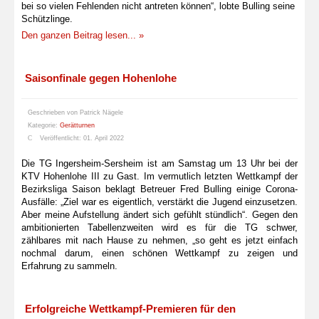
bei so vielen Fehlenden nicht antreten können“, lobte Bulling seine
Schützlinge.
Den ganzen Beitrag lesen... »
Saisonfinale gegen Hohenlohe
Geschrieben von
Patrick Nägele
Kategorie:
Gerätturnen
Veröffentlicht: 01. April 2022
Die TG Ingersheim-Sersheim ist am Samstag um 13 Uhr bei der
KTV Hohenlohe III zu Gast. Im vermutlich letzten Wettkampf der
Bezirksliga Saison beklagt Betreuer Fred Bulling einige Corona-
Ausfälle: „Ziel war es eigentlich, verstärkt die Jugend einzusetzen.
Aber meine Aufstellung ändert sich gefühlt stündlich“. Gegen den
ambitionierten Tabellenzweiten wird es für die TG schwer,
zählbares mit nach Hause zu nehmen, „so geht es jetzt einfach
nochmal darum, einen schönen Wettkampf zu zeigen und
Erfahrung zu sammeln.
Erfolgreiche Wettkampf-Premieren für den